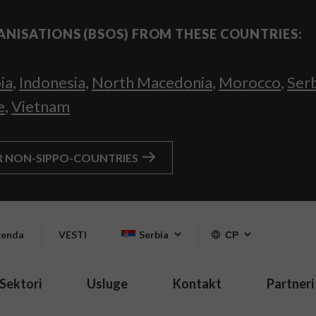
ANISATIONS (BSOS) FROM THESE COUNTRIES:
ia
,
Indonesia
,
North Macedonia
,
Morocco
,
Ser
e
,
Vietnam
R NON-SIPPO-COUNTRIES
enda
VESTI
Serbia
СР
Sektori
Usluge
Kontakt
Partneri