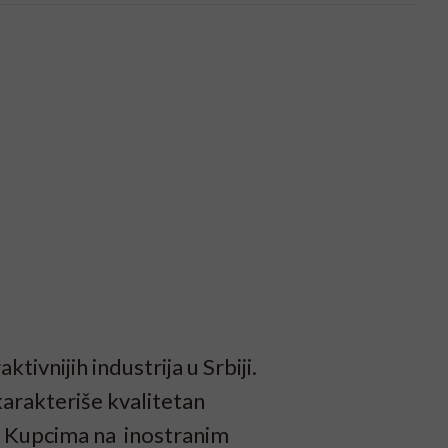
tivnijih industrija u Srbiji.
 karakteriše kvalitetan
a. Kupcima na inostranim