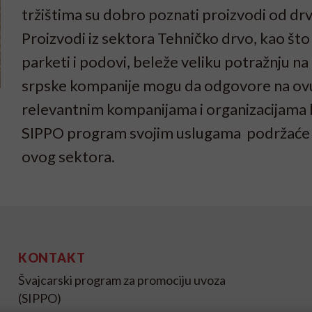
tržištima su dobro poznati proizvodi od drve
Proizvodi iz sektora Tehničko drvo, kao što 
parketi i podovi, beleže veliku potražnju n
srpske kompanije mogu da odgovore na ovu
relevantnim kompanijama i organizacijama 
SIPPO program svojim uslugama podržaće
ovog sektora.
KONTAKT
Švajcarski program za promociju uvoza
(SIPPO)