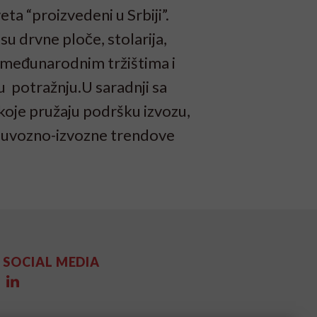
ta “proizvedeni u Srbiji”.
su drvne ploče, stolarija,
a međunarodnim tržištima i
 potražnju.U saradnji sa
koje pružaju podršku izvozu,
 uvozno-izvozne trendove
SOCIAL MEDIA