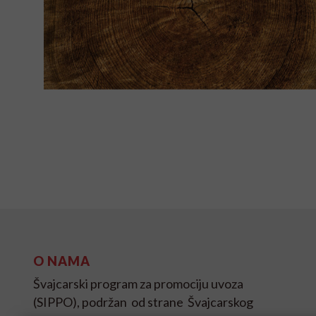
O NAMA
Švajcarski program za promociju uvoza
(SIPPO), podržan od strane Švajcarskog