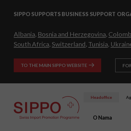
SIPPO SUPPORTS BUSINESS SUPPORT ORG
Albania
,
Bosnia and Herzegovina
,
Colomb
South Africa
,
Switzerland
,
Tunisia
,
Ukrain
TO THE MAIN SIPPO WEBSITE
FO
Headoffice
Ag
O Nama